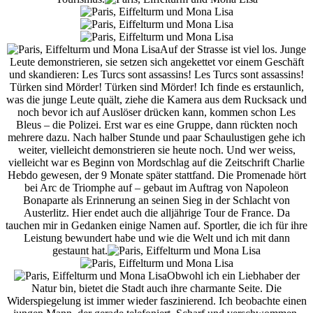
Auf der Strasse ist viel los. Junge
Leute demonstrieren, sie setzen sich angekettet vor einem Geschäft
und skandieren: Les Turcs sont assassins! Les Turcs sont assassins!
Türken sind Mörder! Türken sind Mörder! Ich finde es erstaunlich,
was die junge Leute quält, ziehe die Kamera aus dem Rucksack und
noch bevor ich auf Auslöser drücken kann, kommen schon Les
Bleus – die Polizei. Erst war es eine Gruppe, dann rückten noch
mehrere dazu. Nach halber Stunde und paar Schaulustigen gehe ich
weiter, vielleicht demonstrieren sie heute noch. Und wer weiss,
vielleicht war es Beginn von Mordschlag auf die Zeitschrift Charlie
Hebdo gewesen, der 9 Monate später stattfand. Die Promenade hört
bei Arc de Triomphe auf – gebaut im Auftrag von Napoleon
Bonaparte als Erinnerung an seinen Sieg in der Schlacht von
Austerlitz. Hier endet auch die alljährige Tour de France. Da
tauchen mir in Gedanken einige Namen auf. Sportler, die ich für ihre
Leistung bewundert habe und wie die Welt und ich mit dann
gestaunt hat.
Obwohl ich ein Liebhaber der
Natur bin, bietet die Stadt auch ihre charmante Seite. Die
Widerspiegelung ist immer wieder faszinierend. Ich beobachte einen