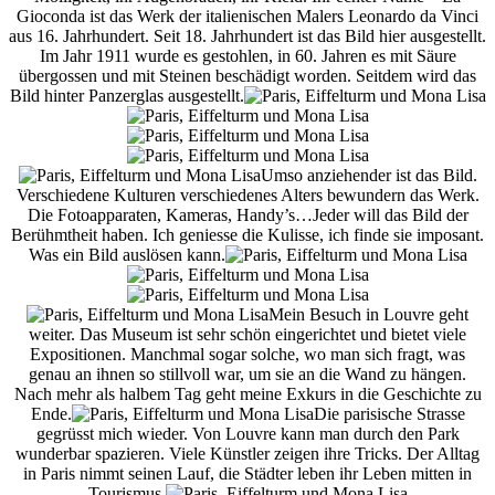
Gioconda ist das Werk der italienischen Malers Leonardo da Vinci
aus 16. Jahrhundert. Seit 18. Jahrhundert ist das Bild hier ausgestellt.
Im Jahr 1911 wurde es gestohlen, in 60. Jahren es mit Säure
übergossen und mit Steinen beschädigt worden. Seitdem wird das
Bild hinter Panzerglas ausgestellt.
Umso anziehender ist das Bild.
Verschiedene Kulturen verschiedenes Alters bewundern das Werk.
Die Fotoapparaten, Kameras, Handy’s…Jeder will das Bild der
Berühmtheit haben. Ich geniesse die Kulisse, ich finde sie imposant.
Was ein Bild auslösen kann.
Mein Besuch in Louvre geht
weiter. Das Museum ist sehr schön eingerichtet und bietet viele
Expositionen. Manchmal sogar solche, wo man sich fragt, was
genau an ihnen so stillvoll war, um sie an die Wand zu hängen.
Nach mehr als halbem Tag geht meine Exkurs in die Geschichte zu
Ende.
Die parisische Strasse
gegrüsst mich wieder. Von Louvre kann man durch den Park
wunderbar spazieren. Viele Künstler zeigen ihre Tricks. Der Alltag
in Paris nimmt seinen Lauf, die Städter leben ihr Leben mitten in
Tourismus.