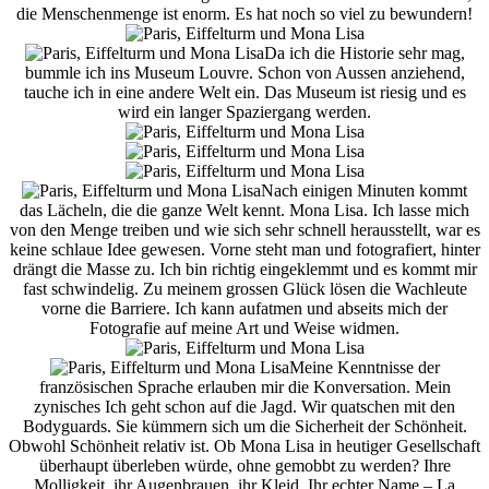
die Menschenmenge ist enorm. Es hat noch so viel zu bewundern!
Da ich die Historie sehr mag,
bummle ich ins Museum Louvre. Schon von Aussen anziehend,
tauche ich in eine andere Welt ein. Das Museum ist riesig und es
wird ein langer Spaziergang werden.
Nach einigen Minuten kommt
das Lächeln, die die ganze Welt kennt. Mona Lisa. Ich lasse mich
von den Menge treiben und wie sich sehr schnell herausstellt, war es
keine schlaue Idee gewesen. Vorne steht man und fotografiert, hinter
drängt die Masse zu. Ich bin richtig eingeklemmt und es kommt mir
fast schwindelig. Zu meinem grossen Glück lösen die Wachleute
vorne die Barriere. Ich kann aufatmen und abseits mich der
Fotografie auf meine Art und Weise widmen.
Meine Kenntnisse der
französischen Sprache erlauben mir die Konversation. Mein
zynisches Ich geht schon auf die Jagd. Wir quatschen mit den
Bodyguards. Sie kümmern sich um die Sicherheit der Schönheit.
Obwohl Schönheit relativ ist. Ob Mona Lisa in heutiger Gesellschaft
überhaupt überleben würde, ohne gemobbt zu werden? Ihre
Molligkeit, ihr Augenbrauen, ihr Kleid. Ihr echter Name – La