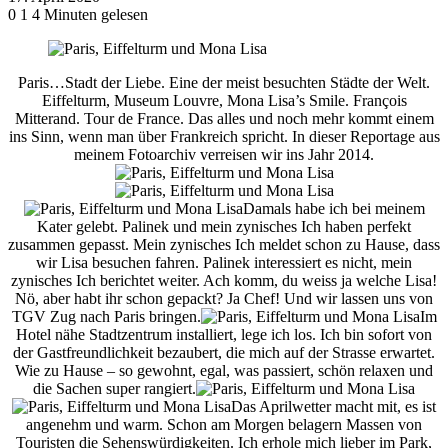
0
1
4 Minuten gelesen
Paris…Stadt der Liebe. Eine der meist besuchten Städte der Welt.
Eiffelturm, Museum Louvre, Mona Lisa’s Smile. François
Mitterand. Tour de France. Das alles und noch mehr kommt einem
ins Sinn, wenn man über Frankreich spricht. In dieser Reportage aus
meinem Fotoarchiv verreisen wir ins Jahr 2014.
Damals habe ich bei meinem
Kater gelebt. Palinek und mein zynisches Ich haben perfekt
zusammen gepasst. Mein zynisches Ich meldet schon zu Hause, dass
wir Lisa besuchen fahren. Palinek interessiert es nicht, mein
zynisches Ich berichtet weiter. Ach komm, du weiss ja welche Lisa!
Nö, aber habt ihr schon gepackt? Ja Chef! Und wir lassen uns von
TGV Zug nach Paris bringen.
Im
Hotel nähe Stadtzentrum installiert, lege ich los. Ich bin sofort von
der Gastfreundlichkeit bezaubert, die mich auf der Strasse erwartet.
Wie zu Hause – so gewohnt, egal, was passiert, schön relaxen und
die Sachen super rangiert.
Das Aprilwetter macht mit, es ist
angenehm und warm. Schon am Morgen belagern Massen von
Touristen die Sehenswürdigkeiten. Ich erhole mich lieber im Park,