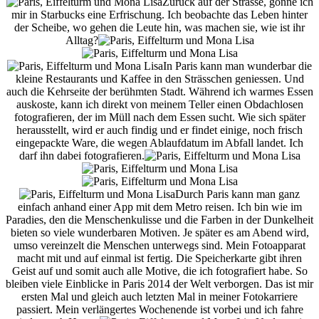
Zurück auf der Strasse, gönne ich
mir in Starbucks eine Erfrischung. Ich beobachte das Leben hinter
der Scheibe, wo gehen die Leute hin, was machen sie, wie ist ihr
Alltag?
In Paris kann man wunderbar die
kleine Restaurants und Kaffee in den Strässchen geniessen. Und
auch die Kehrseite der berühmten Stadt. Während ich warmes Essen
auskoste, kann ich direkt von meinem Teller einen Obdachlosen
fotografieren, der im Müll nach dem Essen sucht. Wie sich später
herausstellt, wird er auch findig und er findet einige, noch frisch
eingepackte Ware, die wegen Ablaufdatum im Abfall landet. Ich
darf ihn dabei fotografieren.
Durch Paris kann man ganz
einfach anhand einer App mit dem Metro reisen. Ich bin wie im
Paradies, den die Menschenkulisse und die Farben in der Dunkelheit
bieten so viele wunderbaren Motiven. Je später es am Abend wird,
umso vereinzelt die Menschen unterwegs sind. Mein Fotoapparat
macht mit und auf einmal ist fertig. Die Speicherkarte gibt ihren
Geist auf und somit auch alle Motive, die ich fotografiert habe. So
bleiben viele Einblicke in Paris 2014 der Welt verborgen. Das ist mir
ersten Mal und gleich auch letzten Mal in meiner Fotokarriere
passiert. Mein verlängertes Wochenende ist vorbei und ich fahre