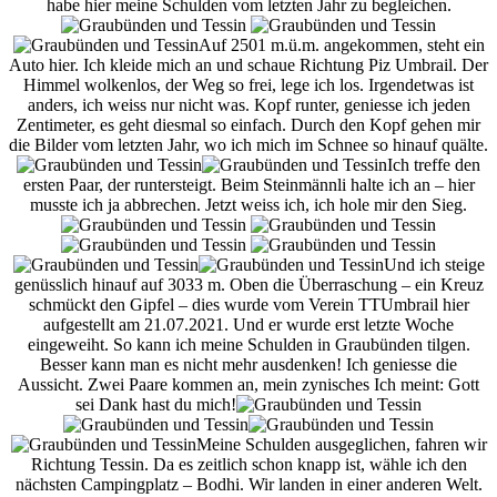
habe hier meine Schulden vom letzten Jahr zu begleichen.
Auf 2501 m.ü.m. angekommen, steht ein
Auto hier. Ich kleide mich an und schaue Richtung Piz Umbrail. Der
Himmel wolkenlos, der Weg so frei, lege ich los. Irgendetwas ist
anders, ich weiss nur nicht was. Kopf runter, geniesse ich jeden
Zentimeter, es geht diesmal so einfach. Durch den Kopf gehen mir
die Bilder vom letzten Jahr, wo ich mich im Schnee so hinauf quälte.
Ich treffe den
ersten Paar, der runtersteigt. Beim Steinmännli halte ich an – hier
musste ich ja abbrechen. Jetzt weiss ich, ich hole mir den Sieg.
Und ich steige
genüsslich hinauf auf 3033 m. Oben die Überraschung – ein Kreuz
schmückt den Gipfel – dies wurde vom Verein TTUmbrail hier
aufgestellt am 21.07.2021. Und er wurde erst letzte Woche
eingeweiht. So kann ich meine Schulden in Graubünden tilgen.
Besser kann man es nicht mehr ausdenken! Ich geniesse die
Aussicht. Zwei Paare kommen an, mein zynisches Ich meint: Gott
sei Dank hast du mich!
Meine Schulden ausgeglichen, fahren wir
Richtung Tessin. Da es zeitlich schon knapp ist, wähle ich den
nächsten Campingplatz – Bodhi. Wir landen in einer anderen Welt.