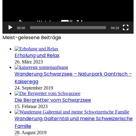
00:00
04:19
Meist-gelesene Beiträge
Erholung und Relax
26. März 2023
Wanderung Schwarzsee – Naturpark Gantrisch –
Kaiseregg
24. September 2019
Die Bergretter vom Schwarzsee
15. Februar 2023
Wanderung Galterntal und meine Schweizerische
Familie
28. August 2019