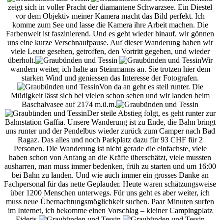
zeigt sich in voller Pracht der diamantene Schwarzsee. Ein Diestel
vor dem Objektiv meiner Kamera macht das Bild perfekt. Ich
komme zum See und lasse die Kamera ihre Arbeit machen. Die
Farbenwelt ist faszinierend.
Und es geht wieder hinauf, wir gönnen
uns eine kurze Verschnaufpause. Auf dieser Wanderung haben wir
viele Leute gesehen, getroffen, den Vortritt gegeben, und wieder
überholt.
Wir
wandern weiter, ich halte an Steinmanns an. Sie trotzen hier dem
starken Wind und geniessen das Interesse der Fotografen.
Von da an geht es steil runter. Die
Müdigkeit lässt sich bei vielen schon sehen und wir landen beim
Baschalvasee auf 2174 m.ü.m.
Der steile Abstieg folgt, es geht runter zur
Bahnstation Gaffia. Unsere Wanderung ist zu Ende, die Bahn bringt
uns runter und der Pendelbus wieder zurück zum Camper nach Bad
Ragaz. Das alles und noch Parkplatz dazu für 93 CHF für 2
Personen. Die Wanderung ist nicht gerade die einfachste, viele
haben schon von Anfang an die Kräfte überschätzt, viele mussten
ausharren, man muss immer bedenken, früh zu starten und um 16:00
bei Bahn zu landen. Und wie auch immer ein grosses Danke an
Fachpersonal für das nette Geplauder. Heute waren schätzungsweise
über 1200 Menschen unterwegs.
Für uns geht es aber weiter, ich
muss neue Übernachtungsmöglichkeit suchen. Paar Minuten surfen
im Internet, ich bekomme einen Vorschlag – kleiner Campingplatz
Fideris.