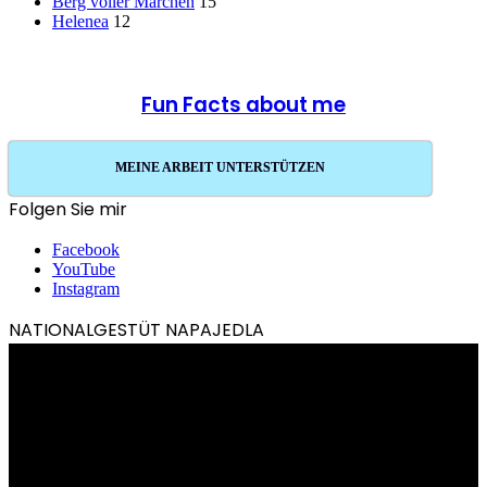
Berg voller Märchen
15
Helenea
12
Fun Facts about me
MEINE ARBEIT UNTERSTÜTZEN
Folgen Sie mir
Facebook
YouTube
Instagram
NATIONALGESTÜT NAPAJEDLA
Video-
Player