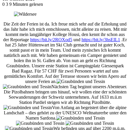
0
3
9 Minuten gelesen
Die Zeit d
er Ferien ist da. Ich freue mich sehr auf die Erholung und
das Jahr habe ich mich entschlossen, nicht alleine zu reisen. Mit mir
kommt mein langjähriger Kollege Housi, den kennt ihr schon aus
der Reportage
https://bit.ly/2ROXod5
und
https://bit.ly/3hsEIL1
.Er
hat 25 Jahre Hüttenwart im Ski Club gemacht und ist guter Koch,
somit passt er in mein Team. Und mein zynisches Ich kommt
natürlich auch mit. Wir haben gemeinsam ein Camper gemietet und
holen ihn in St. Gallen ab. Von nun an geht es Richtung
Graubünden. Unsere erste Station ist Campingplatz Giessenpark
Bad Ragaz. Für 57 CHF für zwei Personen wartet auf uns
gemütliches Komfort. Auf der Terrasse stossen wir beim Apero auf
unsere Ferien an.
Nächsten Tag beginnt unseres Abenteuer.
Die Pizolbahnen bringen uns hinauf, wir wollen eine der schönsten
Seewanderungen der Schweiz unternehmen. Auf 1633 m.ü.m
Station Pardiel steigen wir ab Richtung Pizolhütte.
Von Anfang an begeistert über die alpine
Landschaft – dies gehört zu der UNESCO Weltnaturerbe unter den
Namen Sardona.
Wir befinden uns auf über 2200 m.ü.m.