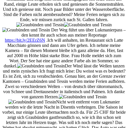
Rand, einige Leute erholen sich und geniessen die Sonnenstrahlen.
Und ich geniesse mit. Noch paar Bilder unter der Wasseroberfläche.
Sind die Farben nicht atemberaubend?
Meine Ferien neigen sich zu
Ende, wir müssen zurück nach St. Gallen fahren.
Der Weg führt uns über Lukmanierpass –
den kennt ihr auch schon aus meiner
Reportage
https://bit.ly/2EErZ6N
.
Ich will anhalten, im Restaurant sich Latte
Macchiato gönnen und dann ans Ufer gehen. Ich nehme meine
Kamera – für diesen Moment bleibe ich ganz alleine da. Hier, fast
auf 2000 m Höhe bläst starke Bise. Frau Holle meldet sich zum
Wort. Der See hat eine ganz andere Farbe als im Sommer, so
dunkel.
Der Wind lässt die Wellen tanzen
und mein zynisches Ich fragt mich leise: Du weisst was es bedeutet?
Es ist Zeit, sich zu verabschieden. Genau hier, an der Grenze zweier
Kantonen – Graubünden und Tessin werden meine Ferien aufhören.
Zwei so verschiedenen Welten – von deutsch über rätoromanisch,
von Schnee und Dreitausender in italienisch und Palmen. Ich danke
von ganzem Herzen.
Nicht weit entfernt vom Lukmanier
werden wir die letzte Nacht in Disentis verbringen. Die Saison ist
vorbei, nur einige Leute übernachten noch da. Für 25 CHF für beide
zeigt sich Graubünden gastfreundlich so, wie ich ihn schon seit
letzten Jahr im Herzen trage. Was soll ich noch mehr sagen? Das
Wetter hat absolut mitgemacht, wir hatten Glück. Das Auto war sehr