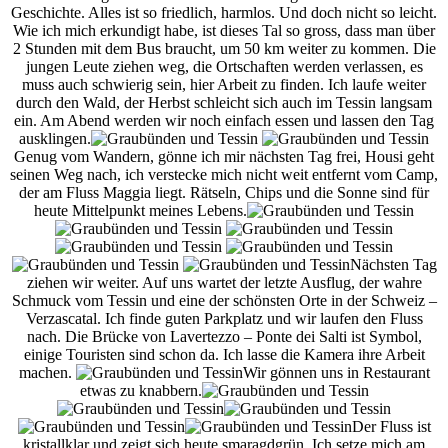
Geschichte. Alles ist so friedlich, harmlos. Und doch nicht so leicht.
Wie ich mich erkundigt habe, ist dieses Tal so gross, dass man über
2 Stunden mit dem Bus braucht, um 50 km weiter zu kommen. Die
jungen Leute ziehen weg, die Ortschaften werden verlassen, es
muss auch schwierig sein, hier Arbeit zu finden. Ich laufe weiter
durch den Wald, der Herbst schleicht sich auch im Tessin langsam
ein. Am Abend werden wir noch einfach essen und lassen den Tag
ausklingen.
Genug vom Wandern, gönne ich mir nächsten Tag frei, Housi geht
seinen Weg nach, ich verstecke mich nicht weit entfernt vom Camp,
der am Fluss Maggia liegt. Rätseln, Chips und die Sonne sind für
heute Mittelpunkt meines Lebens.
Nächsten Tag
ziehen wir weiter. Auf uns wartet der letzte Ausflug, der wahre
Schmuck vom Tessin und eine der schönsten Orte in der Schweiz –
Verzascatal. Ich finde guten Parkplatz und wir laufen den Fluss
nach. Die Brücke von Lavertezzo – Ponte dei Salti ist Symbol,
einige Touristen sind schon da. Ich lasse die Kamera ihre Arbeit
machen.
Wir gönnen uns in Restaurant
etwas zu knabbern.
Der Fluss ist
kristallklar und zeigt sich heute smaragdgrün. Ich setze mich am