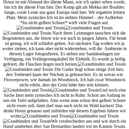
Housi ist mit Abstand der älteste Mann, wie ich später sehen werde,
bin ich die älteste Frau hier. Der Kemp gilt als Mekka der Boulder.
Junge, coole Leute aus ganz Europa sind hier. Wir ergattern letzten
Platz. Mein zynisches Ich ist im siebten Himmel – der Aufkleber
*Iss nicht gelben Schnee* wirft viele Fragen auf.
Nach ihren Leistungen tauschen sich die
Begeisterten aus, die feiern wie wir auch in jungen Jahren. Für heute
ist genug, ich will schlafen gehen. Am nächsten Tag wollen wir ja
weiter ziehen, ich kann aber nicht widerstehen, will die Ambiente in
diesem Lager fotografieren. Es stehen nur Sanitäranlagen zur
Verfügung, ein Verlängerungskabel für Elektrik. Es wurde ja heftig
gefeiert, die Flaschen liegen noch herum.
Die Gurke liegt schon einige Zeit hier,
den Teebeutel kann der Nächste ja gebrauchen. Es ist sowas wie
Flowerpower, wie damals im Woodstock. Ich hab zwar Woodstock
nicht erlebt, aber der Geist hätte hier sein können.
Und noch eine
Sache lässt mein zynisches Ich nicht in Ruhe. Schon am Anfang ist
uns ein Tafel aufgefallen. Also wenn man schon den gelben Schnee
nicht essen soll, dann darf man auch nicht im Wald kacken! Das
denkt Housi genauso und zufrieden mit diesem Ergebnis fahren wir
weiter.
Wir verabschieden uns und wie durch ein
Hand umdrehen über San Bernardino landen wir im Kanton Tessin.