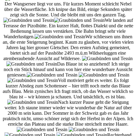
Der Wangsersee liegt vor uns. Für kurzes Moment schleicht Nebel
über die Wasserfläche. Ich knipse das Bild, einige Sekunden später
zeigt sich die Sonne. Und die bleibt mit uns den ganzen Tag.
Wir landen auf
Terrasse der Pizolhütte. Ein kurzer Halt, flottes Dialekt und die nette
Bedienung lassen uns verstärken. Die Bahn bringt sehr viele
Wanderlustigen.
Wir schliessen uns ihnen
an, die erste Steigerung beginnt. Kaum zu glauben, vor vielen vielen
Jahren lag hier grosser Gletscher. Den ersten Aufstieg gemeistert,
bietet sich auf der Passhöhe 2493 m.ü.m Wildseeluggen eine
atemberaubende Aussicht auf Wildersee.
Das Blaue ist so anziehend! Ich steige
noch ein Stück hinauf und kann von hier eine wunderbare Aussicht
geniessen.
Voll motiviert geht es weiter. Es folgt
kurzer Abstieg zum Schottensee – hier trifft noch mehr das Blaue
aufs Blau. Mein zynisches Ich fragt mich, ob das Wasser wirklich so
blau ist – wir können ja schauen. Und tatsächlich, es ist blau.
Nach kurzer Pause geht die Steigung
weiter. Ich staune immer wieder wie wunderbar die Natur auf über
2000 m sein kann. Der Sommer in der Schweiz gab es das Jahr
praktisch nicht, umso schöner zeigt sich der Herbst in der Alpen. Ich
erreiche das Plateau und die starke Bise streichelt meine Haare.
Rechterhand