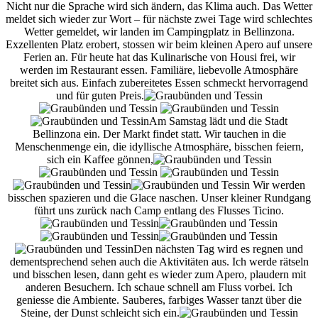
Nicht nur die Sprache wird sich ändern, das Klima auch. Das Wetter
meldet sich wieder zur Wort – für nächste zwei Tage wird schlechtes
Wetter gemeldet, wir landen im Campingplatz in Bellinzona.
Exzellenten Platz erobert, stossen wir beim kleinen Apero auf unsere
Ferien an. Für heute hat das Kulinarische von Housi frei, wir
werden im Restaurant essen. Familiäre, liebevolle Atmosphäre
breitet sich aus. Einfach zubereitetes Essen schmeckt hervorragend
und für guten Preis.
Am Samstag lädt und die Stadt
Bellinzona ein. Der Markt findet statt. Wir tauchen in die
Menschenmenge ein, die idyllische Atmosphäre, bisschen feiern,
sich ein Kaffee gönnen,
Wir werden
bisschen spazieren und die Glace naschen. Unser kleiner Rundgang
führt uns zurück nach Camp entlang des Flusses Ticino.
Den nächsten Tag wird es regnen und
dementsprechend sehen auch die Aktivitäten aus. Ich werde rätseln
und bisschen lesen, dann geht es wieder zum Apero, plaudern mit
anderen Besuchern. Ich schaue schnell am Fluss vorbei. Ich
geniesse die Ambiente. Sauberes, farbiges Wasser tanzt über die
Steine, der Dunst schleicht sich ein.