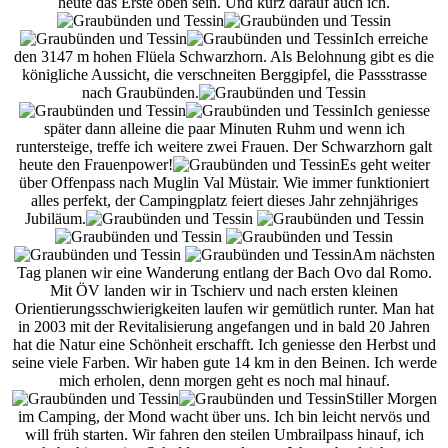
heute das Erste oben sein. Und kurz darauf auch ich.
Ich erreiche
den 3147 m hohen Flüela Schwarzhorn. Als Belohnung gibt es die
königliche Aussicht, die verschneiten Berggipfel, die Passstrasse
nach Graubünden.
Ich geniesse
später dann alleine die paar Minuten Ruhm und wenn ich
runtersteige, treffe ich weitere zwei Frauen. Der Schwarzhorn galt
heute den Frauenpower!
Es geht weiter
über Offenpass nach Muglin Val Müstair. Wie immer funktioniert
alles perfekt, der Campingplatz feiert dieses Jahr zehnjähriges
Jubiläum.
Am nächsten
Tag planen wir eine Wanderung entlang der Bach Ovo dal Romo.
Mit ÖV landen wir in Tschierv und nach ersten kleinen
Orientierungsschwierigkeiten laufen wir gemütlich runter. Man hat
in 2003 mit der Revitalisierung angefangen und in bald 20 Jahren
hat die Natur eine Schönheit erschafft. Ich geniesse den Herbst und
seine viele Farben. Wir haben gute 14 km in den Beinen. Ich werde
mich erholen, denn morgen geht es noch mal hinauf.
Stiller Morgen
im Camping, der Mond wacht über uns. Ich bin leicht nervös und
will früh starten. Wir fahren den steilen Umbrailpass hinauf, ich