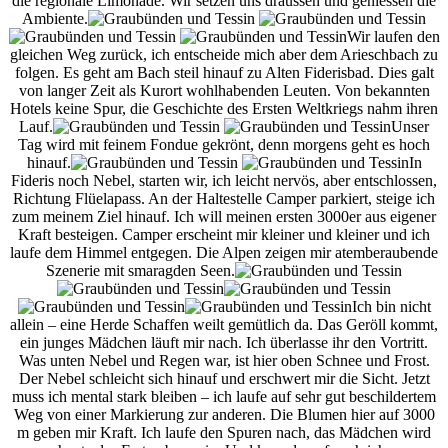
die regionale Limonade. Wir setzen uns draussen und geniessen die
Ambiente.
Wir laufen den
gleichen Weg zurück, ich entscheide mich aber dem Arieschbach zu
folgen. Es geht am Bach steil hinauf zu Alten Fiderisbad. Dies galt
von langer Zeit als Kurort wohlhabenden Leuten. Von bekannten
Hotels keine Spur, die Geschichte des Ersten Weltkriegs nahm ihren
Lauf.
Unser
Tag wird mit feinem Fondue gekrönt, denn morgens geht es hoch
hinauf.
In
Fideris noch Nebel, starten wir, ich leicht nervös, aber entschlossen,
Richtung Flüelapass. An der Haltestelle Camper parkiert, steige ich
zum meinem Ziel hinauf. Ich will meinen ersten 3000er aus eigener
Kraft besteigen. Camper erscheint mir kleiner und kleiner und ich
laufe dem Himmel entgegen. Die Alpen zeigen mir atemberaubende
Szenerie mit smaragden Seen.
Ich bin nicht
allein – eine Herde Schaffen weilt gemütlich da. Das Geröll kommt,
ein junges Mädchen läuft mir nach. Ich überlasse ihr den Vortritt.
Was unten Nebel und Regen war, ist hier oben Schnee und Frost.
Der Nebel schleicht sich hinauf und erschwert mir die Sicht. Jetzt
muss ich mental stark bleiben – ich laufe auf sehr gut beschildertem
Weg von einer Markierung zur anderen. Die Blumen hier auf 3000
m geben mir Kraft. Ich laufe den Spuren nach, das Mädchen wird