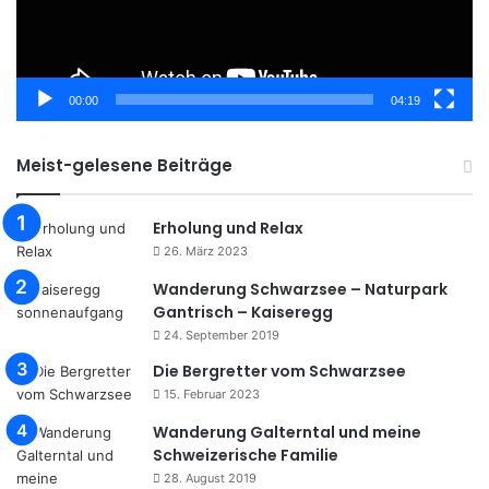
o
e
r
k
a
m
00:00
04:19
Meist-gelesene Beiträge
Erholung und Relax
26. März 2023
Wanderung Schwarzsee – Naturpark
Gantrisch – Kaiseregg
24. September 2019
Die Bergretter vom Schwarzsee
15. Februar 2023
Wanderung Galterntal und meine
Schweizerische Familie
28. August 2019