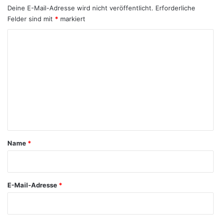
Deine E-Mail-Adresse wird nicht veröffentlicht.
Erforderliche
Felder sind mit
*
markiert
K
o
m
m
e
n
t
a
Name
*
r
*
E-Mail-Adresse
*