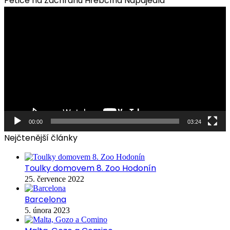
Petice na Záchranu Hřebčína Napajedla
Video
přehrávač
00:00
03:24
Nejčtenější články
Toulky domovem 8. Zoo Hodonín
25. července 2022
Barcelona
5. února 2023