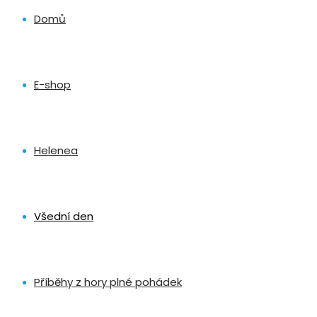
Domů
E-shop
Helenea
Všední den
Příběhy z hory plné pohádek