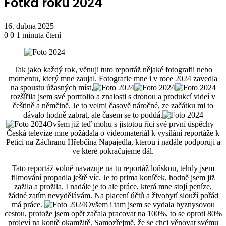
Fotka roku 2024
16. dubna 2025
0
0
1 minuta čtení
Tak jako každý rok, věnuji tuto reportáž nějaké fotografii nebo
momentu, který mne zaujal. Fotografie mne i v roce 2024 zavedla
na spoustu úžasných míst,
rozšířila jsem své portfolio a znalosti s dronou a produkcí videí v
češtině a němčině. Je to velmi časově náročné, ze začátku mi to
dávalo hodně zabrat, ale časem se to poddá.
Ovšem již teď mohu s jistotou říci své první úspěchy –
Česká televize mne požádala o videomateriál k vysílání reportáže k
Petici na Záchranu Hřebčína Napajedla, kterou i nadále podporuji a
ve které pokračujeme dál.
Tato reportáž volně navazuje na tu reportáž loňskou, tehdy jsem
filmování propadla ještě víc. Je to prima koníček, hodně jsem již
zažila a prožila. I nadále je to ale práce, která mne stojí peníze,
žádné zatím nevydělávám. Na placení účtů a živobytí slouží pořád
má práce.
Ovšem i tam jsem se vydala byznysovou
cestou, protože jsem opět začala pracovat na 100%, to se oproti 80%
projeví na kontě okamžitě. Samozřejmě, že se chci věnovat svému