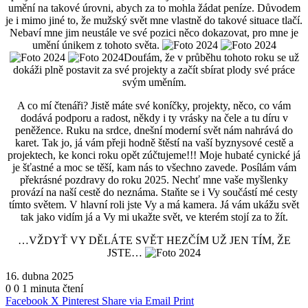
umění na takové úrovni, abych za to mohla žádat peníze. Důvodem
je i mimo jiné to, že mužský svět mne vlastně do takové situace tlačí.
Nebaví mne jim neustále ve své pozici něco dokazovat, pro mne je
umění únikem z tohoto světa.
Doufám, že v průběhu tohoto roku se už
dokáži plně postavit za své projekty a začít sbírat plody své práce
svým uměním.
A co mí čtenáři? Jistě máte své koníčky, projekty, něco, co vám
dodává podporu a radost, někdy i ty vrásky na čele a tu díru v
peněžence. Ruku na srdce, dnešní moderní svět nám nahrává do
karet. Tak jo, já vám přeji hodně štěstí na vaší byznysové cestě a
projektech, ke konci roku opět zúčtujeme!!! Moje hubaté cynické já
je šťastné a moc se těší, kam nás to všechno zavede. Posílám vám
překrásné pozdravy do roku 2025. Nechť mne vaše myšlenky
provází na naší cestě do neznáma. Staňte se i Vy součástí mé cesty
tímto světem. V hlavní roli jste Vy a má kamera. Já vám ukážu svět
tak jako vidím já a Vy mi ukažte svět, ve kterém stojí za to žít.
…VŽDYŤ VY DĚLÁTE SVĚT HEZČÍM UŽ JEN TÍM, ŽE
JSTE…
16. dubna 2025
0
0
1 minuta čtení
Facebook
X
Pinterest
Share via Email
Print