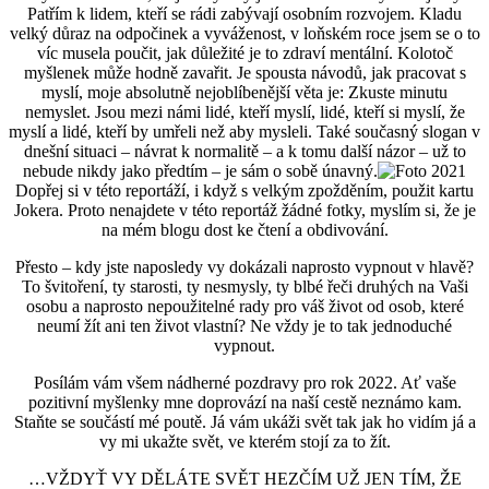
Patřím k lidem, kteří se rádi zabývají osobním rozvojem. Kladu
velký důraz na odpočinek a vyváženost, v loňském roce jsem se o to
víc musela poučit, jak důležité je to zdraví mentální. Kolotoč
myšlenek může hodně zavařit. Je spousta návodů, jak pracovat s
myslí, moje absolutně nejoblíbenější věta je: Zkuste minutu
nemyslet. Jsou mezi námi lidé, kteří myslí, lidé, kteří si myslí, že
myslí a lidé, kteří by umřeli než aby mysleli. Také současný slogan v
dnešní situaci – návrat k normalitě – a k tomu další názor – už to
nebude nikdy jako předtím – je sám o sobě únavný.
Dopřej si v této reportáží, i když s velkým zpožděním, použit kartu
Jokera. Proto nenajdete v této reportáž žádné fotky, myslím si, že je
na mém blogu dost ke čtení a obdivování.
Přesto – kdy jste naposledy vy dokázali naprosto vypnout v hlavě?
To švitoření, ty starosti, ty nesmysly, ty blbé řeči druhých na Vaši
osobu a naprosto nepoužitelné rady pro váš život od osob, které
neumí žít ani ten život vlastní? Ne vždy je to tak jednoduché
vypnout.
Posílám vám všem nádherné pozdravy pro rok 2022. Ať vaše
pozitivní myšlenky mne doprovází na naší cestě neznámo kam.
Staňte se součástí mé poutě. Já vám ukáži svět tak jak ho vidím já a
vy mi ukažte svět, ve kterém stojí za to žít.
…VŽDYŤ VY DĚLÁTE SVĚT HEZČÍM UŽ JEN TÍM, ŽE