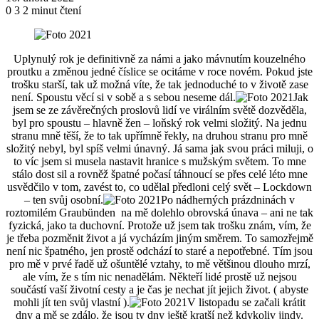
0
3
2 minut čtení
Uplynulý rok je definitivně za námi a jako mávnutím kouzelného
proutku a změnou jedné číslice se ocitáme v roce novém. Pokud jste
trošku starší, tak už možná víte, že tak jednoduché to v životě zase
není. Spoustu věcí si v sobě a s sebou neseme dál.
Jak
jsem se ze závěrečných proslovů lidí ve virálním světě dozvěděla,
byl pro spoustu – hlavně žen – loňský rok velmi složitý. Na jednu
stranu mně těší, že to tak upřímně řekly, na druhou stranu pro mně
složitý nebyl, byl spíš velmi únavný. Já sama jak svou práci miluji, o
to víc jsem si musela nastavit hranice s mužským světem. To mne
stálo dost sil a rovněž špatné počasí táhnoucí se přes celé léto mne
usvědčilo v tom, zavést to, co udělal předloni celý svět – Lockdown
– ten svůj osobní.
Po nádherných prázdninách v
roztomilém Graubünden na mě dolehlo obrovská únava – ani ne tak
fyzická, jako ta duchovní. Protože už jsem tak trošku znám, vím, že
je třeba pozměnit život a já vycházím jiným směrem. To samozřejmě
není nic špatného, jen prostě odchází to staré a nepotřebné. Tím jsou
pro mě v prvé řadě už ošuntělé vztahy, to mě většinou dlouho mrzí,
ale vím, že s tím nic nenadělám. Někteří lidé prostě už nejsou
součástí vaší životní cesty a je čas je nechat jít jejich život. ( abyste
mohli jít ten svůj vlastní ).
V listopadu se začali krátit
dny a mě se zdálo, že jsou ty dny ještě kratší než kdykoliv jindy.