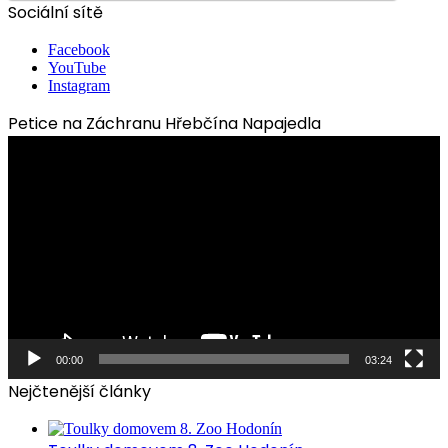
Sociální sítě
Facebook
YouTube
Instagram
Petice na Záchranu Hřebčína Napajedla
Video
přehrávač
00:00
03:24
Nejčtenější články