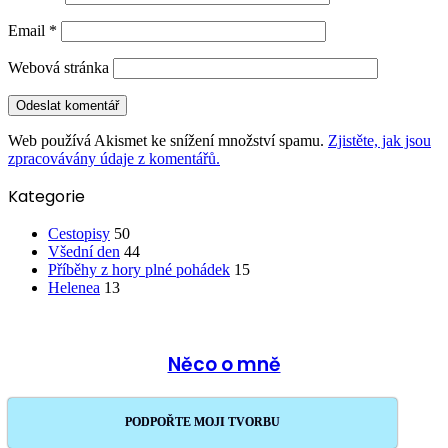
Email
*
Webová stránka
Web používá Akismet ke snížení množství spamu.
Zjistěte, jak jsou
zpracovávány údaje z komentářů.
Kategorie
Cestopisy
50
Všední den
44
Příběhy z hory plné pohádek
15
Helenea
13
Něco o mně
PODPOŘTE MOJI TVORBU