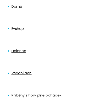
Domů
E-shop
Helenea
Všední den
Příběhy z hory plné pohádek